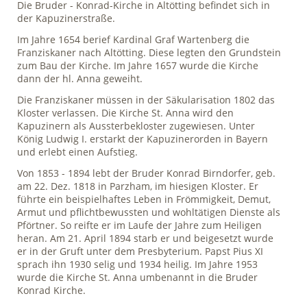
Die Bruder - Konrad-Kirche in Altötting befindet sich in
der Kapuzinerstraße.
Im Jahre 1654 berief Kardinal Graf Wartenberg die
Franziskaner nach Altötting. Diese legten den Grundstein
zum Bau der Kirche. Im Jahre 1657 wurde die Kirche
dann der hl. Anna geweiht.
Die Franziskaner müssen in der Säkularisation 1802 das
Kloster verlassen. Die Kirche St. Anna wird den
Kapuzinern als Aussterbekloster zugewiesen. Unter
König Ludwig I. erstarkt der Kapuzinerorden in Bayern
und erlebt einen Aufstieg.
Von 1853 - 1894 lebt der Bruder Konrad Birndorfer, geb.
am 22. Dez. 1818 in Parzham, im hiesigen Kloster. Er
führte ein beispielhaftes Leben in Frömmigkeit, Demut,
Armut und pflichtbewussten und wohltätigen Dienste als
Pförtner. So reifte er im Laufe der Jahre zum Heiligen
heran. Am 21. April 1894 starb er und beigesetzt wurde
er in der Gruft unter dem Presbyterium. Papst Pius XI
sprach ihn 1930 selig und 1934 heilig. Im Jahre 1953
wurde die Kirche St. Anna umbenannt in die Bruder
Konrad Kirche.