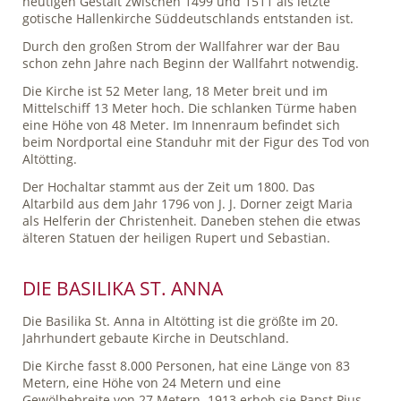
heutigen Gestalt zwischen 1499 und 1511 als letzte
gotische Hallenkirche Süddeutschlands entstanden ist.
Durch den großen Strom der Wallfahrer war der Bau
schon zehn Jahre nach Beginn der Wallfahrt notwendig.
Die Kirche ist 52 Meter lang, 18 Meter breit und im
Mittelschiff 13 Meter hoch. Die schlanken Türme haben
eine Höhe von 48 Meter. Im Innenraum befindet sich
beim Nordportal eine Standuhr mit der Figur des Tod von
Altötting.
Der Hochaltar stammt aus der Zeit um 1800. Das
Altarbild aus dem Jahr 1796 von J. J. Dorner zeigt Maria
als Helferin der Christenheit. Daneben stehen die etwas
älteren Statuen der heiligen Rupert und Sebastian.
DIE BASILIKA ST. ANNA
Die Basilika St. Anna in Altötting ist die größte im 20.
Jahrhundert gebaute Kirche in Deutschland.
Die Kirche fasst 8.000 Personen, hat eine Länge von 83
Metern, eine Höhe von 24 Metern und eine
Gewölbebreite von 27 Metern. 1913 erhob sie Papst Pius