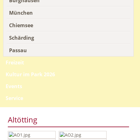
Burghausen
München
Chiemsee
Schärding
Passau
Freizeit
Kultur im Park 2026
Events
Service
Altötting