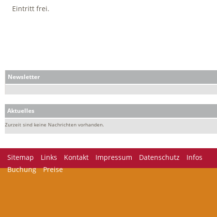
Eintritt frei.
Newsletter
Aktuelles
Zurzeit sind keine Nachrichten vorhanden.
Navigation
Sitemap
Links
Kontakt
Impressum
Datenschutz
Infos
überspringen
Buchung
Preise